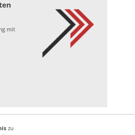
ten
ng mit
nis
zu