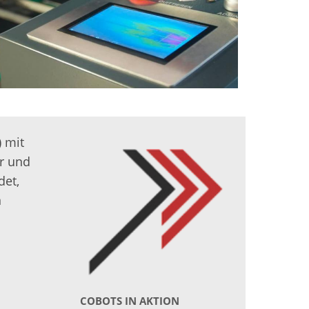
) mit
er und
det,
n
COBOTS IN AKTION