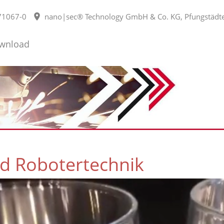
71067-0
nano|sec® Technology GmbH & Co. KG, Pfungstädter
wnload
d Robotertechnik