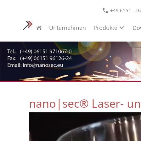
+49 6151 – 9
Unternehmen
Produkte
Do
nano|sec® Laser- un